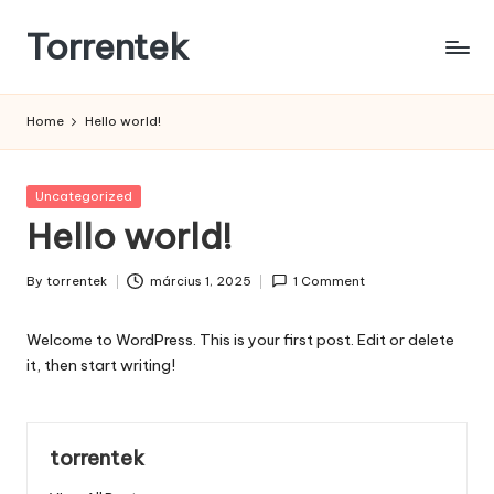
Torrentek
Skip
to
content
Home
Hello world!
Posted
Uncategorized
in
Hello world!
By
torrentek
március 1, 2025
1 Comment
Posted
by
Welcome to WordPress. This is your first post. Edit or delete
it, then start writing!
torrentek