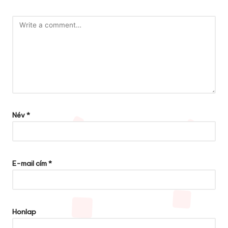
Név
*
E-mail cím
*
Honlap